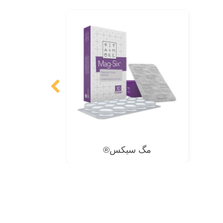
مگ سیکس®