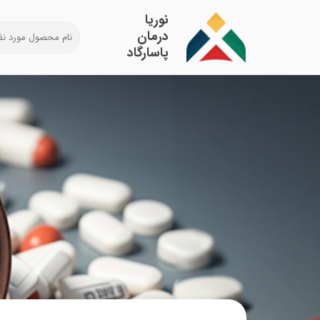
​نوریا
درمان
پاسارگاد