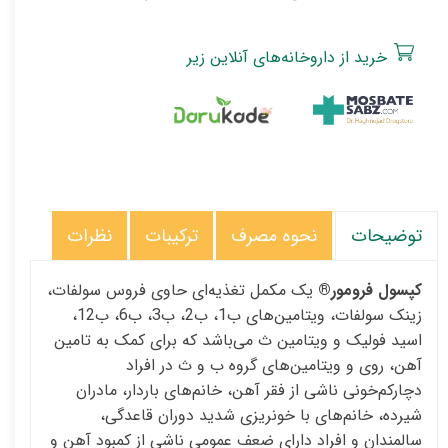
خرید از داروخانه‌‌های آنلاین زیر
نحوه مصرف
ترکیبات
نظرات
توضیحات
کپسول فرومور®
یک مکمل تغذیه‌ای حاوی فروس سولفات،
زینک سولفات، ویتامین‌های ب1، ب2، ب3، ب6، ب12،
اسید فولیک و ویتامین ث می‌باشد که برای کمک به تامین
آهن، روی و ویتامین‌های گروه ب و ث در افراد
دچارکم‌خونی ناشی از فقر آهن، خانم‌های باردار، مادران
شیرده، خانم‌های با خونریزی شدید دوران قاعدگی،
سالمندان و افراد دارای ضعف عمومی ناشی از کمبود آهن و