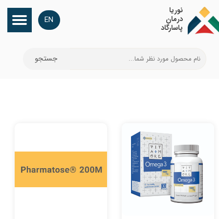
​نوریا
درمان
EN
پاسارگاد
جستجو