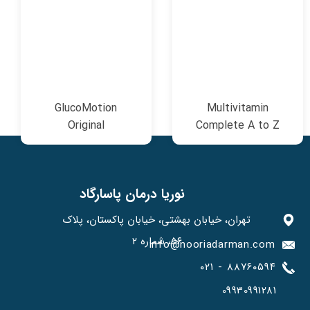
GlucoMotion
Multivitamin
Original
Complete A to Z
۱
۲
۳
۴
۵
بعدی
نوریا درمان پاسارگاد
تهران، خیابان بهشتی، خیابان پاکستان، پلاک
۵۶، شماره ۲
info@nooriadarman.com​​​​​
۰۲۱ - ۸۸۷۶۰۵۹۴
09930991281​​​​​​​